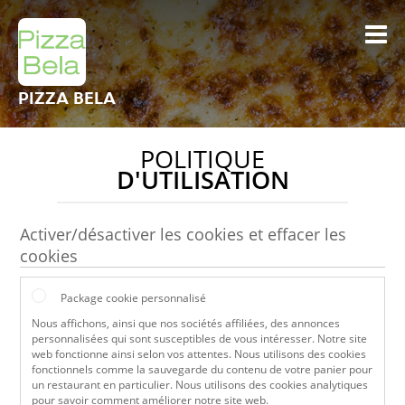
PIZZA BELA
POLITIQUE
D'UTILISATION
Activer/désactiver les cookies et effacer les
cookies
Package cookie personnalisé
Nous affichons, ainsi que nos sociétés affiliées, des annonces
personnalisées qui sont susceptibles de vous intéresser. Notre site
web fonctionne ainsi selon vos attentes. Nous utilisons des cookies
fonctionnels comme la sauvegarde du contenu de votre panier pour
un restaurant en particulier. Nous utilisons des cookies analytiques
pour savoir comment améliorer notre site web.